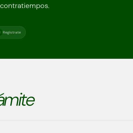
 contratiempos.
Regístrate
3
rámite