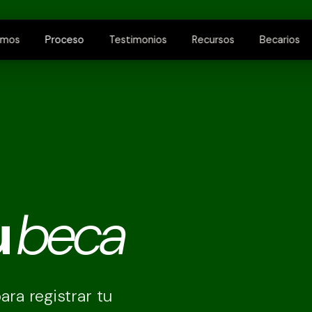
omos
Proceso
Testimonios
Recursos
Becarios
A
u
beca
ra registrar tu