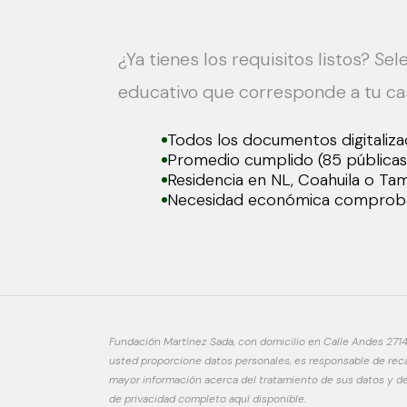
¿Ya tienes los requisitos listos? Sel
educativo que corresponde a tu cas
Todos los documentos digitaliz
Promedio cumplido (85 públicas 
Residencia en NL, Coahuila o Ta
Necesidad económica comprob
Fundación Martínez Sada, con domicilio en Calle Andes 2714
usted proporcione datos personales, es responsable de recab
mayor información acerca del tratamiento de sus datos y de
de privacidad completo aquí disponible.