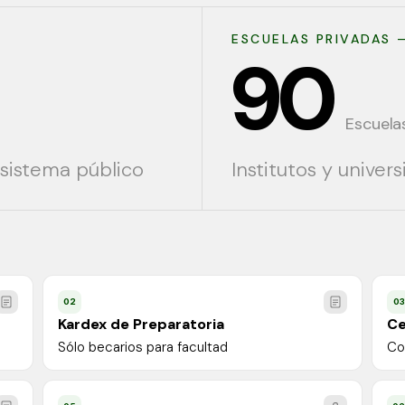
ESCUELAS PRIVADAS 
90
Escuela
sistema público
Institutos y univer
02
03
Kardex de Preparatoria
Ce
Sólo becarios para facultad
Co