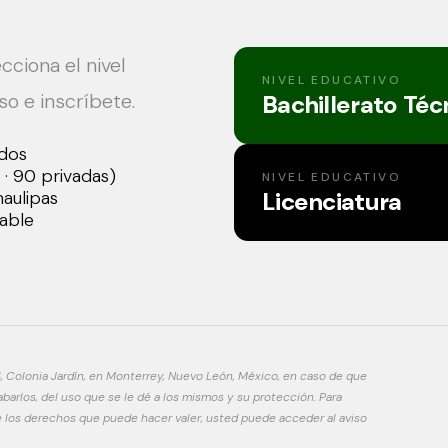
ecciona el nivel
NIVEL EDUCATIVO
o e inscríbete.
Bachillerato Téc
ados
· 90 privadas)
NIVEL EDUCATIVO
maulipas
Licenciatura
able
, Colonia Jardín, en Monterrey, Nuevo León, México, en caso de que
arlos, del uso que se le dé a los mismos y su protección. Para
 los derechos que puede hacer valer, usted puede acceder al aviso