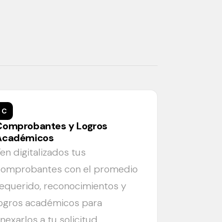
C
Comprobantes y Logros
Académicos
en digitalizados tus
comprobantes con el promedio
equerido, reconocimientos y
logros académicos para
nexarlos a tu solicitud.