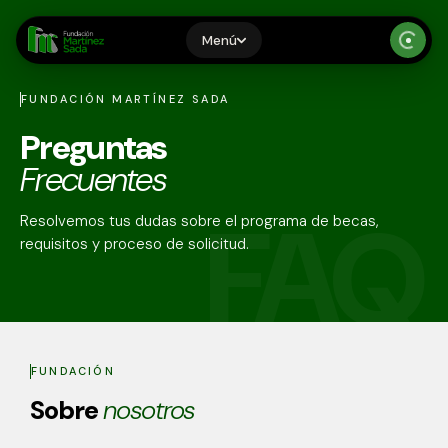
Menú
FUNDACIÓN MARTÍNEZ SADA
Inicio
Preguntas
Quiénes Somos
Frecuentes
Proceso
Resolvemos tus dudas sobre el programa de becas,
requisitos y proceso de solicitud.
Testimonios
Recursos
Becarios
FUNDACIÓN
Sobre
nosotros
Preguntas Frecuentes