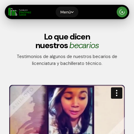
Menú
Inicio
Lo que dicen
nuestros
becarios
Quiénes Somos
Testimonios de algunos de nuestros becarios de
licenciatura y bachillerato técnico.
Proceso
Testimonios
Recursos
Becarios
Preguntas Frecuentes